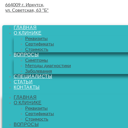
664009 г. Иркутск,
ул. Советская, 63 "Б"
ГЛАВНАЯ
О КЛИНИКЕ
Реквизиты
Сертификаты
Стоимость
ВОПРОСЫ
Симптомы
Методы диагностики
Заболевания
СПЕЦИАЛИСТЫ
СТАТЬИ
КОНТАКТЫ
ГЛАВНАЯ
О КЛИНИКЕ
Реквизиты
Сертификаты
Стоимость
ВОПРОСЫ