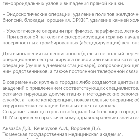
геморроидальных узлов и выпадения прямой кишки.
– Эндоскопические операции: удаление полипов желудочно
биопсий, блокады, орошения, ЭРХКГ, удаление камней хол
– Урологические операции при фимозе, парафимозе, легки
– При венозной патологии склерозирующая терапия начал
поверхностных тромбированных (абсцедирующих) вен, опер
Для выполнения вышеописанных (далеко не полный пере
операционной сестры, хирурга первой или высшей категор
операции (лучше в дневном стационаре), сопровождающег
ним родственников, а также постоянной телефонной связи 
В современных крупных городах либо создаются центры а
академий с привлечением соответствующих специалистов.
регламентирующая документация и методические рекоменд
службе, а также конференции, показательные операции; об
хирургическую санацию больных вне стационара.
Создание таких центров освободило бы больницы города 
ЛПУ и принесло практическому здравоохранению значите
Аквазба Д.3., Кечеруков А.И., Воронов Д.А.
Тюменская государственная медицинская академия,