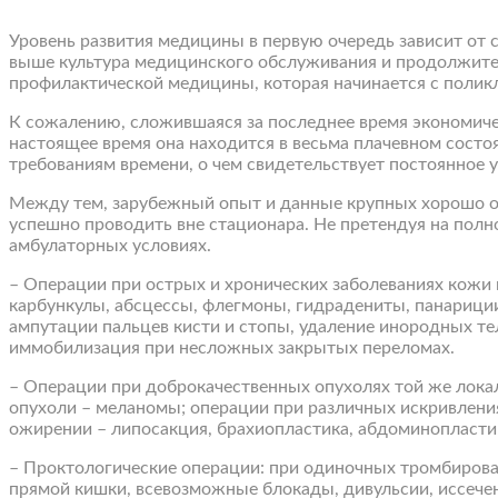
Уровень развития медицины в первую очередь зависит от 
выше культура медицинского обслуживания и продолжител
профилактической медицины, которая начинается с полик
К сожалению, сложившаяся за последнее время экономиче
настоящее время она находится в весьма плачевном состо
требованиям времени, о чем свидетельствует постоянное 
Между тем, зарубежный опыт и данные крупных хорошо о
успешно проводить вне стационара. Не претендуя на пол
амбулаторных условиях.
– Операции при острых и хронических заболеваниях кожи 
карбункулы, абсцессы, флегмоны, гидрадениты, панариции
ампутации пальцев кисти и стопы, удаление инородных тел
иммобилизация при несложных закрытых переломах.
– Операции при доброкачественных опухолях той же лок
опухоли – меланомы; операции при различных искривлени
ожирении – липосакция, брахиопластика, абдоминопласти
– Проктологические операции: при одиночных тромбирова
прямой кишки, всевозможные блокады, дивульсии, иссеч