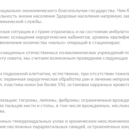
социально-экономического благополучия государства. Чем б
ьность жизни населения Здоровье населения напрямую зав
линической службы.
ская ситуация в стране отразилась и на состоянии амбула
янии: оснащение хирургических кабинетов, уровень квалиф
увеличение количества «малых» операций в стационарах:
снащенных отечественных поликлинических учреждений по
ноту охвата, мы считаем возможным проведение следующих 
и подкожной клетчатки, естественно, при отсутствии тяже
; первичная хирургическая обработка ран и лечение непро
, пластика кожи (не более 5%), остановка наружных кровот
ализации: гигромы, липомы, фибромы; ограниченные врожд
ях пальцев кисти и стопы, в том числе врожденных, несло
ка.
нных геморроидальных узлах и хроническом неосложненном
ение несложных параректальных свищей, остроконечных ко