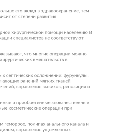
ольше его вклад в здравоохранение, тем
исит от степени развития
торной хирургической помощи населению В
икации специалистов не соответствуют
казывают, что многие операции можно
хирургических вмешательств в
лых септических осложнений: фурункулы,
никающих ранений мягких тканей,
ечений, вправление вывихов, репозиция и
енные и приобретенные злокачественные
жные косметические операции при
 геморрое, полипах анального канала и
ндилом, вправление ущемленных