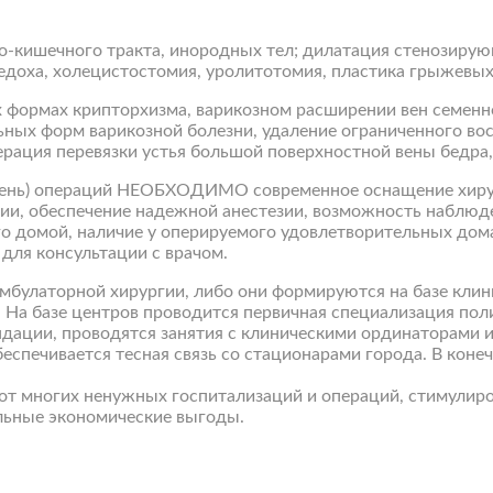
-кишечного тракта, инородных тел; дилатация стенозирующ
едоха, холецистостомия, уролитотомия, пластика грыжевых
х формах крипторхизма, варикозном расширении вен семенн
ьных форм варикозной болезни, удаление ограниченного во
ация перевязки устья большой поверхностной вены бедра, 
чень) операций НЕОБХОДИМО современное оснащение хирур
ии, обеспечение надежной анестезии, возможность наблюде
о домой, наличие у оперируемого удовлетворительных дом
для консультации с врачом.
мбулаторной хирургии, либо они формируются на базе клин
 На базе центров проводится первичная специализация пол
ации, проводятся занятия с клиническими ординаторами и
еспечивается тесная связь со стационарами города. В коне
от многих ненужных госпитализаций и операций, стимулиро
льные экономические выгоды.