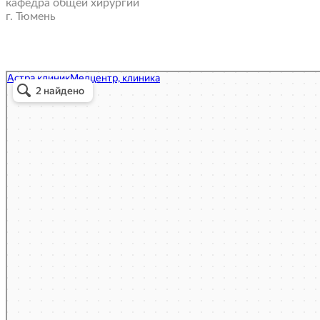
кафедра общей хирургии
г. Тюмень
Astra Clinic
Medical center, clinic in Irkutsk
Diagnostic center in Irkutsk