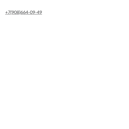
Skip
to
+7(908)664-09-49
content