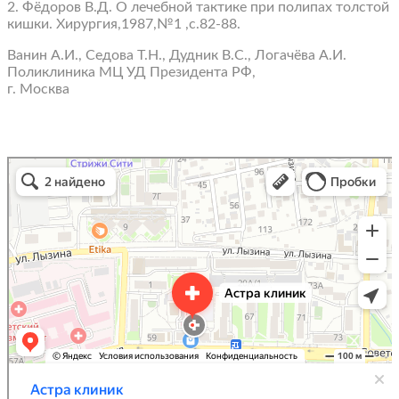
2. Фёдоров В.Д. О лечебной тактике при полипах толстой
кишки. Хирургия,1987,№1 ,с.82-88.
Ванин А.И., Седова Т.Н., Дудник В.С., Логачёва А.И.
Поликлиника МЦ УД Президента РФ,
г. Москва
Astra Clinic
Medical center, clinic in Irkutsk
Diagnostic center in Irkutsk