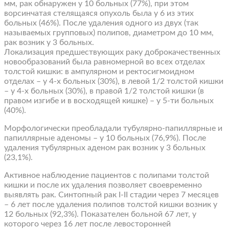
мм, рак обнаружен у 10 больных (77%), при этом
ворсинчатая стелящаяся опухоль была у 6 из этих
больных (46%). После удаления одного из двух (так
называемых групповых) полипов, диаметром до 10 мм,
рак возник у 3 больных.
Локализация предшествующих раку доброкачественных
новообразований была равномерной во всех отделах
толстой кишки: в ампулярном и ректосигмоидном
отделах – у 4-х больных (30%), в левой 1/2 толстой кишки
– у 4-х больных (30%), в правой 1/2 толстой кишки (в
правом изгибе и в восходящей кишке) – у 5-ти больных
(40%).
Морфологически преобладали тубулярно-папиллярные и
папиллярные аденомы – у 10 больных (76,9%). После
удаления тубулярных аденом рак возник у 3 больных
(23,1%).
Активное наблюдение пациентов с полипами толстой
кишки и после их удаления позволяет своевременно
выявлять рак. Синтопный рак I-II стадии через 7 месяцев
– 6 лет после удаления полипов толстой кишки возник у
12 больных (92,3%). Показателен больной 67 лет, у
которого через 16 лет после левосторонней