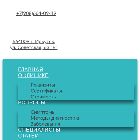
Skip
to
+7(908)664-09-49
content
664009 г. Иркутск,
ул. Советская, 63 "Б"
ГЛАВНАЯ
О КЛИНИКЕ
Реквизиты
Сертификаты
Стоимость
ВОПРОСЫ
Симптомы
Методы диагностики
Заболевания
СПЕЦИАЛИСТЫ
СТАТЬИ