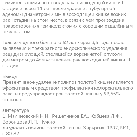
гемиколэктомии по поводу рака нисходящей кишки I
стадии и через 11 лет после удаления тубулярной
аденомы диаметром 7 мм в восходящей кишке возник
рак I стадии на этом месте, в связи с чем произведена
правосторонняя гемиколэктомия с хорошим отдалённым
результатом.
Только у одного больного 62 лет через 3,5 года после
выявления и трёхкратного эндоскопического удаления
рецидивирующей, стелящейся ворсинчатой опухоли
диаметром до 4см установлен рак восходящей кишки III
стадии.
Вывод
Превентивное удаление полипов толстой кишки является
эффективным средством профилактики колоректального
рака, и предупреждает рак толстой кишки у 99,55%
больных.
Литература
1. Малиновский Н.Н., Решетников ЕА., Кобцева Л.Ф.,
Воронцова Л.П. Нужно
ли удалять полипы толстой кишки. Хирургия, 1987, №1,
с.80-82.