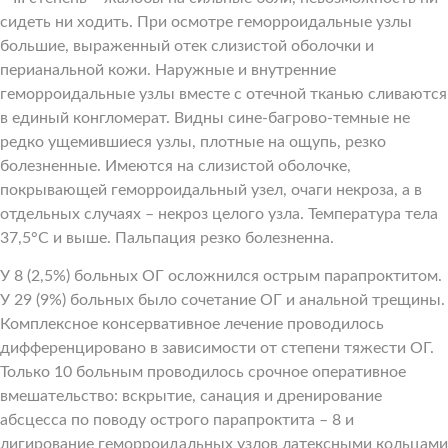
сидеть ни ходить. При осмотре геморроидальные узлы
большие, выраженный отек слизистой оболочки и
перианальной кожи. Наружные и внутренние
геморроидальные узлы вместе с отечной тканью сливаются
в единый конгломерат. Видны сине-багрово-темные не
редко ущемившиеся узлы, плотные на ощупь, резко
болезненные. Имеются на слизистой оболочке,
покрывающей геморроидальный узел, очаги некроза, а в
отдельных случаях – некроз целого узла. Температура тела
37,5°С и выше. Пальпация резко болезненна.
У 8 (2,5%) больных ОГ осложнился острым парапроктитом.
У 29 (9%) больных было сочетание ОГ и анальной трещины.
Комплексное консервативное лечение проводилось
дифференцировано в зависимости от степени тяжести ОГ.
Только 10 больным проводилось срочное оперативное
вмешательство: вскрытие, санация и дренирование
абсцесса по поводу острого парапроктита – 8 и
лигирование геморроидальных узлов латексными кольцами