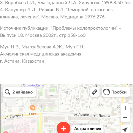
3. Воробьев Г.И., Благодарный Л.А. Хирургия. 1999:8:50-55.
4. Капуллер Л.Л., Ривкин В.Л. “Геморрой: патогенез,
клиника, лечение”. Москва. Медицина 1976:276.
Источник публикации: “Проблемы колопроктологии” –
Выпуск 18, Москва 2002г., стр.158-160
Мун Н.В„ Мырзабекова А.Ж., Мун Г.Н.
Акмолинская медицинская академия
г. Астана, Казахстан
Astra Clinic
Medical center, clinic in Irkutsk
Diagnostic center in Irkutsk