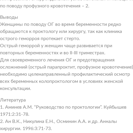
по поводу профузного кровотечения – 2.
Выводы
Женщины по поводу ОГ во время беременности редко
обращаются к проктологу или хирургу, так как клиника
острого геморроя протекает стерто.
Острый геморрой у женщин чаще развивается при
повторных беременностях и во II-III триместрах.
Для своевременного лечения ОГ и предотвращения
осложнений (острый парапроктит, профузное кровотечение)
необходимо целенаправленный профилактический осмотр
всех беременных колопроктологом в условиях женской
консультации.
Литература
1. Аминев A.M. “Руководство по проктологии”. Куйбышев
1971:2:31-78.
2. Aн В.К., Никулина Е.Н., Осминин А.А. и др. Анналы
хирургии. 1996:3:71-73.