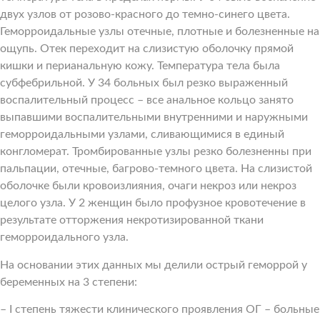
двух узлов от розово-красного до темно-синего цвета.
Геморроидальные узлы отечные, плотные и болезненные на
ощупь. Отек переходит на слизистую оболочку прямой
кишки и перианальную кожу. Температура тела была
субфебрильной. У 34 больных был резко выраженный
воспалительный процесс – все анальное кольцо занято
выпавшими воспалительными внутренними и наружными
геморроидальными узлами, сливающимися в единый
конгломерат. Тромбированные узлы резко болезненны при
пальпации, отечные, багрово-темного цвета. На слизистой
оболочке были кровоизлияния, очаги некроз или некроз
целого узла. У 2 женщин было профузное кровотечение в
результате отторжения некротизированной ткани
геморроидального узла.
На основании этих данных мы делили острый геморрой у
беременных на 3 степени:
– I степень тяжести клинического проявления ОГ – больные