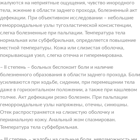
жалуются на неприятные ощущения, чувство инородного
тела, жжение в области заднего прохода, болезненный акт
дефекации. При объективном исследовании – небольшие
геморроидальные узлы тугоэластической консистенции,
слегка болезненные при пальпации. Температура тела
нормальная или субфебрильная, определяется повышение
местной температуры. Кожа или слизистая оболочка,
покрывающая узел, слегка отечна и гиперемирована.
– II степень – больных беспокоит боли и наличие
болезненного образования в области заднего прохода. Боли
усиливаются при ходьбе, сидении, при перемещении тела
даже в горизонтальном положении, а также при кашлевом
толчке. Акт дефекации резко болезнен. При пальпации
геморроидальные узлы напряжены, отечны, синюшны.
Отек распространяется на слизистую оболочку и
перианальную кожу. Анальный жом спазмирован.
Температура тела субфебрильная.
– III степень – жалобы на сильные боли, невозможность ни