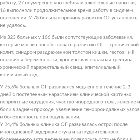
работу, 27 неумеренно употребляли алкогольные напитки,
16 выполняли продолжительное время работу в сидячем
положении. У 78 больных причину развития ОГ установить
не удалось.
Из 323 больных у 166 были сопутствующие заболевания,
которые могли способствовать развитию ОГ – хронический
колит, синдром раздраженной толстой кишки, гестоз I и II
половины беременности, хроническая опальная трещина,
хронический параректальный свищ, эпителиальный
копчиковый ход.
У 75,6% больных ОГ развивался медленно в течение 2-3
дней с постепенным нарастанием клинической картины:
неприятные ощущения, чувство инородного тела, жжение и
боли в заднем проходе, увеличение геморроидальных узлов
и болезненность при ощупывании.
У 24,4% больных клиника ОГ развивалась остро: после
многодневной задержки стула и затруднительного
болезненного акта дефекации появлялись острые боли в