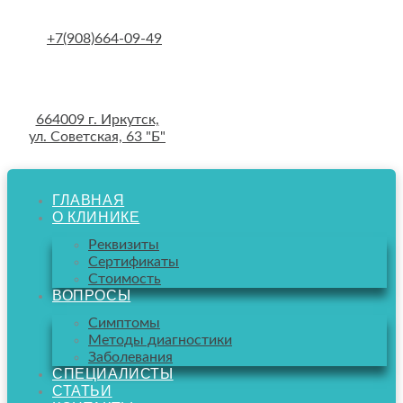
Skip
to
+7(908)664-09-49
content
664009 г. Иркутск,
ул. Советская, 63 "Б"
ГЛАВНАЯ
О КЛИНИКЕ
Реквизиты
Сертификаты
Стоимость
ВОПРОСЫ
Симптомы
Методы диагностики
Заболевания
СПЕЦИАЛИСТЫ
СТАТЬИ