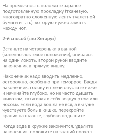
На промежность положите заранее
подготовленную прокладку (тканевую,
многократно сложенную ленту туалетной
бумаги и т. п.), которую нужно зажать
между ног.
2-й способ («по Хегару»)
Встаньте на четвереньки в ванной
(коленно-локтевое положение), опираясь
на один локоть, второй рукой вводите
наконечник в прямую кишку.
Наконечник надо вводить медленно,
осторожно, особенно при геморрое. Введя
наконечник, голову и плечи опустите ниже
и начинайте глубоко, но не часто дышать
животом, «втягивая в себя воздух ртом или
носом». Если вода вошла не вся, а вы уже
чувствуете боль в кишке, перекройте
краник на шланге, глубоко подышите.
Когда вода в кружке закончится, удалите
наконечник, положите на задний проход