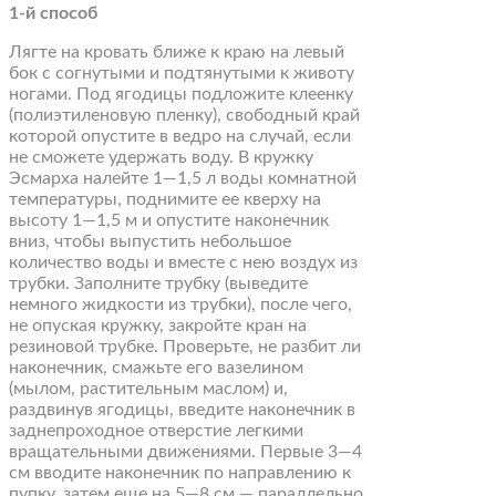
1-й способ
Лягте на кровать ближе к краю на левый
бок с согнутыми и подтянутыми к животу
ногами. Под ягодицы подложите клеенку
(полиэтиленовую пленку), свободный край
которой опустите в ведро на случай, если
не сможете удержать воду. В кружку
Эсмарха налейте 1—1,5 л воды комнатной
температуры, поднимите ее кверху на
высоту 1—1,5 м и опустите наконечник
вниз, чтобы выпустить небольшое
количество воды и вместе с нею воздух из
трубки. Заполните трубку (выведите
немного жидкости из трубки), после чего,
не опуская кружку, закройте кран на
резиновой трубке. Проверьте, не разбит ли
наконечник, смажьте его вазелином
(мылом, растительным маслом) и,
раздвинув ягодицы, введите наконечник в
заднепроходное отверстие легкими
вращательными движениями. Первые 3—4
см вводите наконечник по направлению к
пупку, затем еще на 5—8 см — параллельно