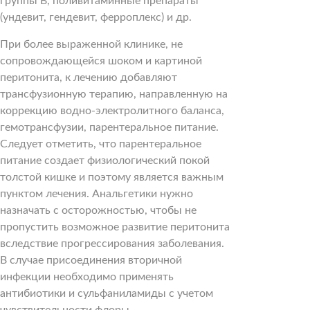
группы В, поливитаминные препараты
(ундевит, гендевит, ферроплекс) и др.
При более выраженной клинике, не
сопровождающейся шоком и картиной
перитонита, к лечению добавляют
трансфузионную терапию, направленную на
коррекцию водно-электролитного баланса,
гемотрансфузии, парентеральное питание.
Следует отметить, что парентеральное
питание создает физиологический покой
толстой кишке и поэтому является важным
пунктом лечения. Анальгетики нужно
назначать с осторожностью, чтобы не
пропустить возможное развитие перитонита
вследствие прогрессирования заболевания.
В случае присоединения вторичной
инфекции необходимо применять
антибиотики и сульфаниламиды с учетом
чувствительности флоры.