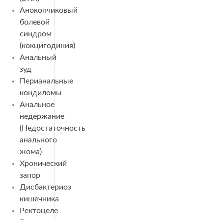
Анокопчиковый
болевой
синдром
(кокцигодиния)
Анальный
зуд
Перианальные
кондиломы
Анальное
недержание
(Недостаточность
анального
жома)
Хронический
запор
Дисбактериоз
кишечника
Ректоцеле