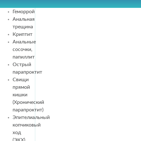
Геморрой
Анальная
трещина
Криптит
Анальные
сосочки,
папиллит
Острый
парапроктит
Свищи
прямой
кишки
(Хронический
парапроктит)
Эпителиальный
копчиковый
ход
(ЭКХ)