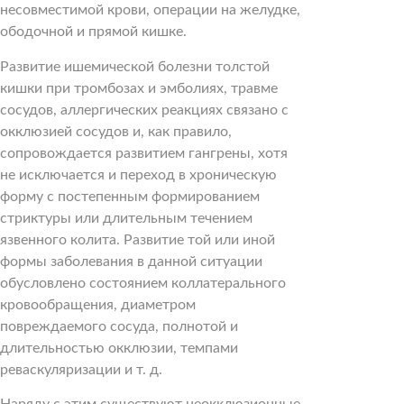
несовместимой крови, операции на желудке,
ободочной и прямой кишке.
Развитие ишемической болезни толстой
кишки при тромбозах и эмболиях, травме
сосудов, аллергических реакциях связано с
окклюзией сосудов и, как правило,
сопровождается развитием гангрены, хотя
не исключается и переход в хроническую
форму с постепенным формированием
стриктуры или длительным течением
язвенного колита. Развитие той или иной
формы заболевания в данной ситуации
обусловлено состоянием коллатерального
кровообращения, диаметром
повреждаемого сосуда, полнотой и
длительностью окклюзии, темпами
реваскуляризации и т. д.
Наряду с этим существуют неокклюзионные