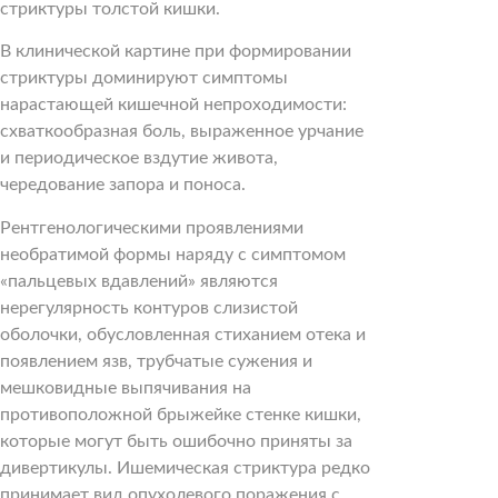
стриктуры толстой кишки.
В клинической картине при формировании
стриктуры доминируют симптомы
нарастающей кишечной непроходимости:
схваткообразная боль, выраженное урчание
и периодическое вздутие живота,
чередование запора и поноса.
Рентгенологическими проявлениями
необратимой формы наряду с симптомом
«пальцевых вдавлений» являются
нерегулярность контуров слизистой
оболочки, обусловленная стиханием отека и
появлением язв, трубчатые сужения и
мешковидные выпячивания на
противоположной брыжейке стенке кишки,
которые могут быть ошибочно приняты за
дивертикулы. Ишемическая стриктура редко
принимает вид опухолевого поражения с