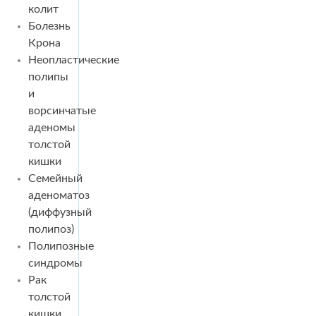
колит
Болезнь
Крона
Неопластические
полипы
и
ворсинчатые
аденомы
толстой
кишки
Семейный
аденоматоз
(диффузный
полипоз)
Полипозные
синдромы
Рак
толстой
кишки