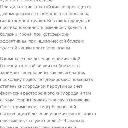
При дилатации толстой кишки проводится
декомпрессия ее с помощью колоноскопа,
газоотводной трубки. Кортикостероиды, в
противоположность язвенному колиту и
болезни Крона, при которых они
эффективны, при ишемической болезни
толстой кишки противопоказаны.
В комплексном лечении ишемической
болезни толстой кишки особое место
занимает гипербарическая оксигенация,
поскольку позволяет дозировано повышать
степень кислородной перфузии за счет
физически растворенного кислорода и тем
самым корригировать тканевую гипоксию.
Опыт применения гипербарической
оксигенации в лечении ишемического колита
показывает, что уже после 2—4 сеансов
больные отмечают улучшение сна и