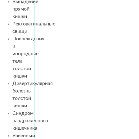
Выпадение
прямой
кишки
Ректовагинальные
свищи
Повреждения
и
инородные
тела
толстой
кишки
Дивертикулярная
болезнь
толстой
кишки
Синдром
раздраженного
кишечника
Язвенный