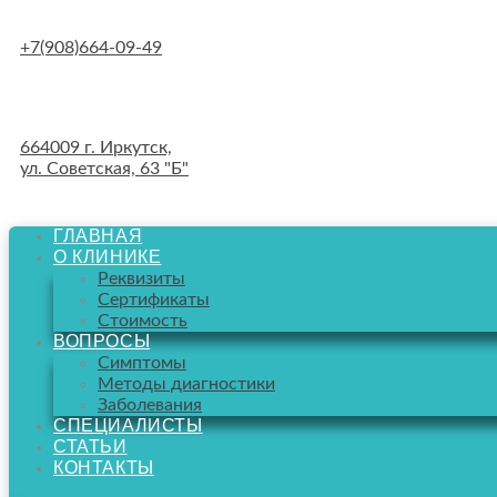
Skip
to
+7(908)664-09-49
content
664009 г. Иркутск,
ул. Советская, 63 "Б"
ГЛАВНАЯ
О КЛИНИКЕ
Реквизиты
Сертификаты
Стоимость
ВОПРОСЫ
Симптомы
Методы диагностики
Заболевания
СПЕЦИАЛИСТЫ
СТАТЬИ
КОНТАКТЫ