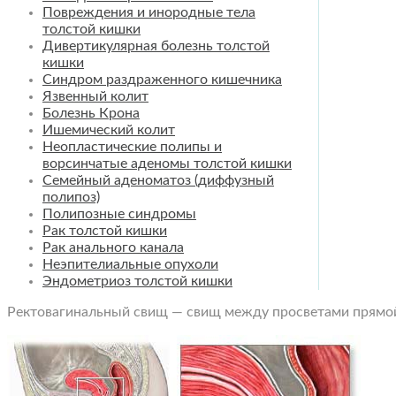
Повреждения и инородные тела
толстой кишки
Дивертикулярная болезнь толстой
кишки
Синдром раздраженного кишечника
Язвенный колит
Болезнь Крона
Ишемический колит
Неопластические полипы и
ворсинчатые аденомы толстой кишки
Семейный аденоматоз (диффузный
полипоз)
Полипозные синдромы
Рак толстой кишки
Рак анального канала
Неэпителиальные опухоли
Эндометриоз толстой кишки
Ректовагинальный свищ — свищ между просветами прямой