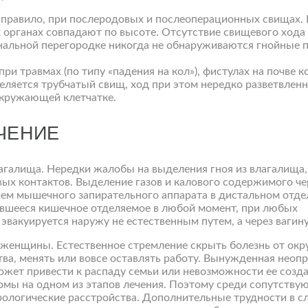
 правило, при послеродовых и послеоперационных свищах. 
х органах совпадают по высоте. Отсутствие свищевого хода
инальной перегородке никогда не обнаруживаются гнойные 
 травмах (по типу «падения на кол»), фистулах на почве к
еляется трубчатый свищ, ход при этом нередко разветвленн
окружающей клетчатке.
ЧЕНИЕ
лагалища. Нередки жалобы на выделения гноя из влагалища,
ых контактов. Выделение газов и калового содержимого че
ием мышечного запирательного аппарата в дистальном отде
пившееся кишечное отделяемое в любой момент, при любых
эвакуируется наружу не естественным путем, а через вагину
я женщины. Естественное стремление скрыть болезнь от о
ва, менять или вовсе оставлять работу. Вынужденная неоп
жет привести к распаду семьи или невозможности ее созда
омы на одном из этапов лечения. Поэтому среди сопутств
рологические расстройства. Дополнительные трудности в 