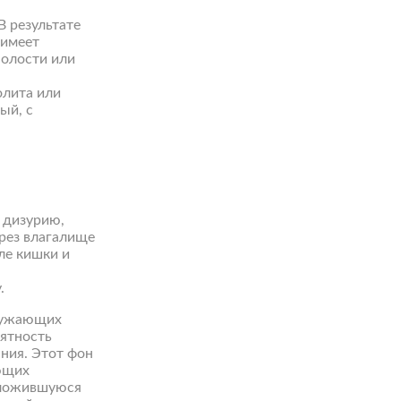
В результате
 имеет
полости или
олита или
ый, с
 дизурию,
рез влагалище
ле кишки и
.
кружающих
рятность
ния. Этот фон
ующих
сложившуюся