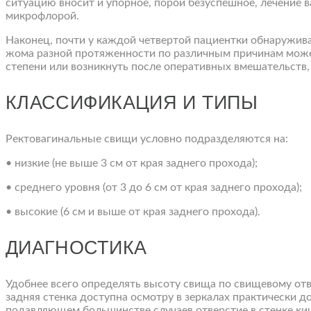
ситуацию вносит и упорное, порой безуспешное, лечение
микрофлорой.
Наконец, почти у каждой четвертой пациентки обнаружив
жома разной протяженности по различным причинам может
степени или возникнуть после оперативных вмешательств
КЛАССИФИКАЦИЯ И ТИПЫ
Ректовагинальные свищи условно подразделяются на:
• низкие (не выше 3 см от края заднего прохода);
• среднего уровня (от 3 до 6 см от края заднего прохода);
• высокие (6 см и выше от края заднего прохода).
ДИАГНОСТИКА
Удобнее всего определять высоту свища по свищевому отв
задняя стенка доступна осмотру в зеркалах практически д
подавляющем большинстве случаев отверстие в стенке ки