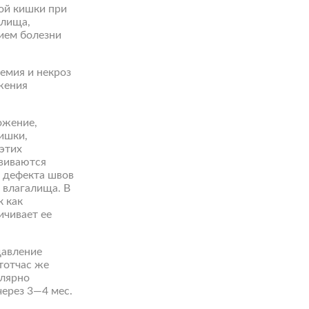
ой кишки при
алища,
ием болезни
емия и некроз
ажения
ожение,
ишки,
этих
звиваются
ы дефекта швов
 влагалища. В
к как
ичивает ее
давление
тотчас же
улярно
ерез 3—4 мес.