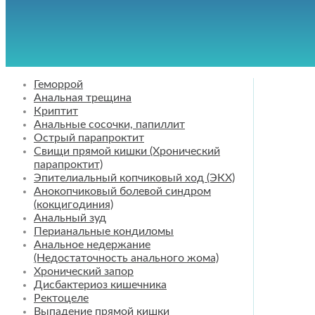
Геморрой
Анальная трещина
Криптит
Анальные сосочки, папиллит
Острый парапроктит
Свищи прямой кишки (Хронический
парапроктит)
Эпителиальный копчиковый ход (ЭКХ)
Анокопчиковый болевой синдром
(кокцигодиния)
Анальный зуд
Перианальные кондиломы
Анальное недержание
(Недостаточность анального жома)
Хронический запор
Дисбактериоз кишечника
Ректоцеле
Выпадение прямой кишки