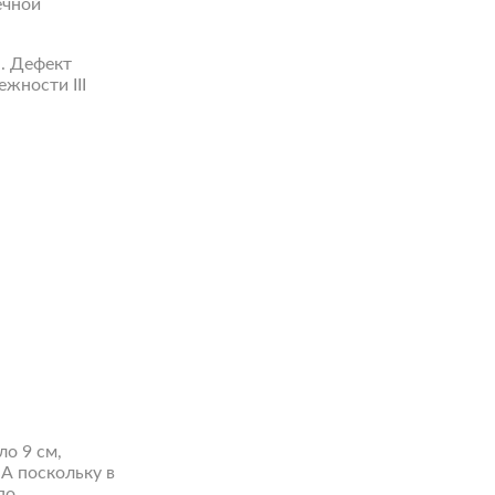
ечной
. Дефект
жности III
о 9 см,
 А поскольку в
по