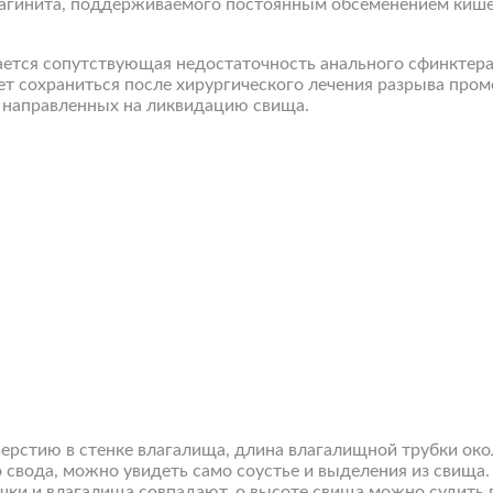
 вагинита, поддерживаемого постоянным обсеменением киш
ается сопутствующая недостаточность анального сфинктера
 сохраниться после хирургического лечения разрыва проме
, направленных на ликвидацию свища.
ерстию в стенке влагалища, длина влагалищной трубки окол
о свода, можно увидеть само соустье и выделения из свища.
шки и влагалища совпадают, о высоте свища можно судить 