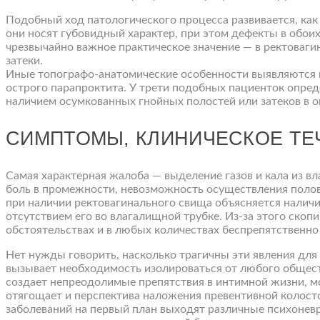
Подобный ход патологического процесса развивается, как
они носят губовидный характер, при этом дефекты в обои
чрезвычайно важное практическое значение — в ректоваг
затеки.
Иные топографо-анатомические особенности выявляются при
острого парапроктита. У трети подобных пациенток опред
наличием осумкованных гнойных полостей или затеков в 
СИМПТОМЫ, КЛИНИЧЕСКОЕ ТЕ
Самая характерная жалоба — выделение газов и кала из в
боль в промежности, невозможность осуществления полов
при наличии ректовагинального свища объясняется налич
отсутствием его во влагалищной трубке. Из-за этого ско
обстоятельствах и в любых количествах беспрепятственно 
Нет нужды говорить, насколько трагичны эти явления дл
вызывает необходимость изолироваться от любого общест
создает непреодолимые препятствия в интимной жизни, мо
отягощает и перспектива наложения превентивной колост
заболеваний на первый план выходят различные психонев