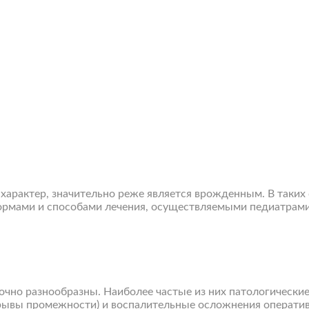
характер, значительно реже является врожденным. В таких
рмами и способами лечения, осуществляемыми педиатрами.
чно разнообразны. Наиболее частые из них патологически
рывы промежности) и воспалительные осложнения операти