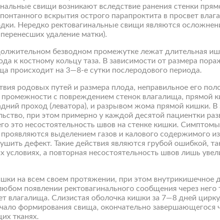
нальные свищи возникают вследствие ранения стенки прям
спонтанного вскрытия острого парапроктита в просвет влаг
одки. Нередко ректовагинальные свищи являются осложнен
 перенесших удаление матки).
одолжительном безводном промежутке лежат длительная иш
ода к костному кольцу таза. В зависимости от размера пор
ща происходит на 3—8-е сутки послеродового периода.
вия родовых путей и размера плода, неправильное его пол
 промежности с повреждением стенок влагалища, прямой к
ий проход (леватора), и разрывом жома прямой кишки. В 
ьство, при этом примерно у каждой десятой пациентки ра
его это несостоятельность швов на стенке кишки. Симптом
 проявляются выделением газов и калового содержимого из
ушить дефект. Такие действия являются грубой ошибкой, та
 условиях, а повторная несостоятельность швов лишь увел
ишки на всем своем протяжении, при этом внутрикишечное 
любом появлении ректовагинального сообщения через него 
ет влагалища. Слизистая оболочка кишки за 7—8 дней цирк
ачало формирования свища, окончательно завершающегося ч
их тканях.