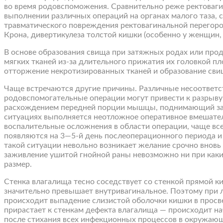
во время родовспоможения. Сравнительно реже ректоваги
выполнении различных операций на органах малого таза, 
травматического повреждения ректовагинальной перегор
Крона, дивертикулеза толстой кишки (особенно у женщин,
В основе образования свища при затяжных родах или пр
мягких тканей из-за длительного прижатия их головкой пл
отторжение некротизированных тканей и образование сви
Чаще встречаются другие причины. Различные несоответст
родовспомогательные операции могут привести к разрыву
расхождением передней порции мышцы, поднимающий задн
ситуациях выполняется неотложное оперативное вмешател
воспалительные осложнения в области операции, чаще вс
появляются на 3—5-й день послеоперационного периода и
такой ситуации невольно возникает желание срочно вновь 
заживление ушитой гнойной раны невозможно ни при каких
размер.
Стенка влагалища тесно соседствует со стенкой прямой к
значительно превышает внутривагинальное. Поэтому при 
происходит выпадение слизистой оболочки кишки в просв
прирастает к стенкам дефекта влагалища — происходит н
после стихания всех инфекционных процессов в окружающ